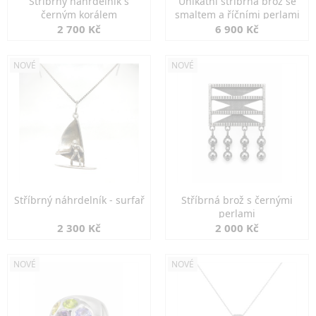
Stříbrný náhrdelník s
Unikátní stříbrná brož se
černým korálem
smaltem a říčními perlami
2 700 Kč
6 900 Kč
NOVÉ
NOVÉ
Stříbrný náhrdelník - surfař
Stříbrná brož s černými
perlami
2 300 Kč
2 000 Kč
NOVÉ
NOVÉ