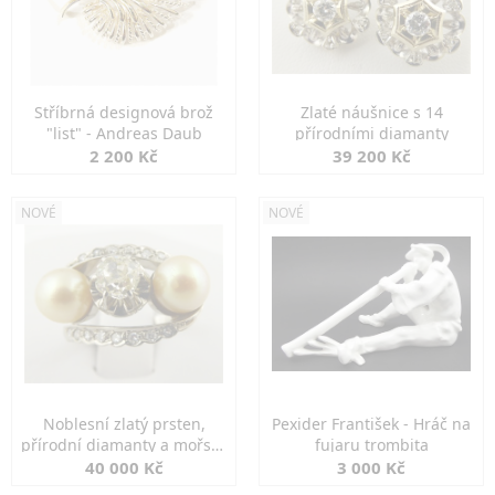
Stříbrná designová brož
Zlaté náušnice s 14
"list" - Andreas Daub
přírodními diamanty
2 200 Kč
39 200 Kč
NOVÉ
NOVÉ
Noblesní zlatý prsten,
Pexider František - Hráč na
přírodní diamanty a mořské
fujaru trombita
perly
40 000 Kč
3 000 Kč