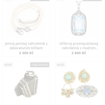
Jemný perlový náhrdelník s
Stříbrný prvorepublikový
dekorativním klíčkem
náhrdelník s modrým
spinelem
2 300 Kč
2 600 Kč
NOVÉ
OBJEDNÁNO
NOVÉ