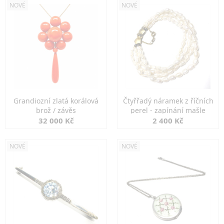
NOVÉ
NOVÉ
Grandiozní zlatá korálová
Čtyřřadý náramek z říčních
brož / závěs
perel - zapínání mašle
32 000 Kč
2 400 Kč
NOVÉ
NOVÉ