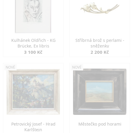
Kulhánek Oldřich - KG
Stříbrná brož s perlami -
Brücke, Ex libris
sněženky
3 100 Kč
2 200 Kč
NOVÉ
NOVÉ
Petrovický Josef - Hrad
Městečko pod horami
Karlštejn