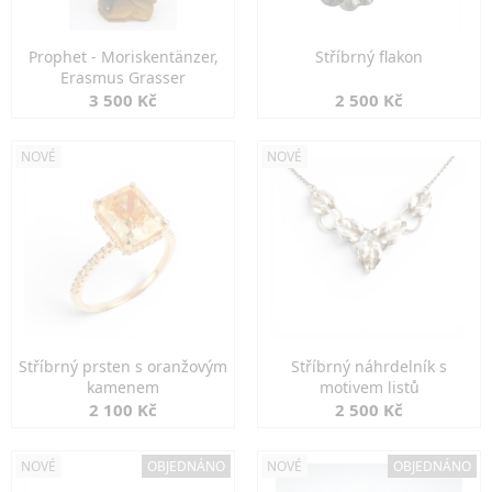
Prophet - Moriskentänzer,
Stříbrný flakon
Erasmus Grasser
3 500 Kč
2 500 Kč
NOVÉ
NOVÉ
Stříbrný prsten s oranžovým
Stříbrný náhrdelník s
kamenem
motivem listů
2 100 Kč
2 500 Kč
NOVÉ
OBJEDNÁNO
NOVÉ
OBJEDNÁNO