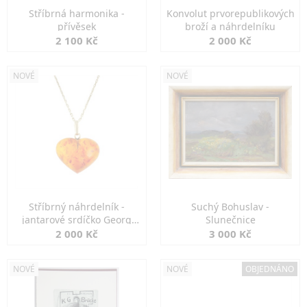
Stříbrná harmonika -
Konvolut prvorepublikových
přívěsek
broží a náhrdelníku
2 100 Kč
2 000 Kč
NOVÉ
NOVÉ
Stříbrný náhrdelník -
Suchý Bohuslav -
jantarové srdíčko Georg
Slunečnice
Kramer
2 000 Kč
3 000 Kč
NOVÉ
NOVÉ
OBJEDNÁNO