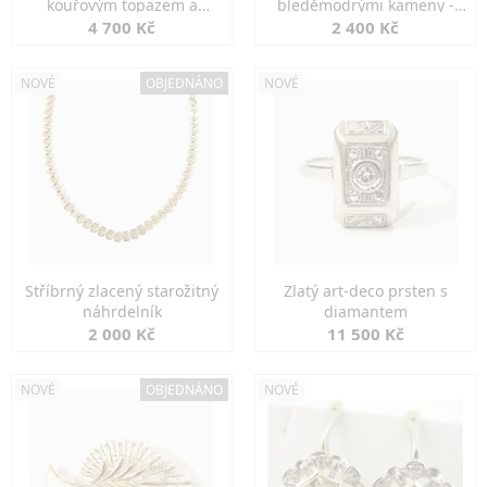
kouřovým topazem a
bleděmodrými kameny -
markazity
jemná elegance
4 700 Kč
2 400 Kč
NOVÉ
OBJEDNÁNO
NOVÉ
Stříbrný zlacený starožitný
Zlatý art-deco prsten s
náhrdelník
diamantem
2 000 Kč
11 500 Kč
NOVÉ
OBJEDNÁNO
NOVÉ