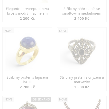
Elegantní prvorepubliková
Stříbrný náhrdelník se
brož s modrým spinelem
smaltovým medailonem
2 200 Kč
2 400 Kč
NOVÉ
NOVÉ
Stříbrný prsten s lapisem
Stříbrný prsten s onyxem a
lazuli
markazity
2 700 Kč
2 500 Kč
NOVÉ
OBJEDNÁNO
NOVÉ