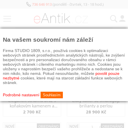
736 646 913
(pondělí - čtvrtek, 13 - 18 hod.)
KATEGORIE
Na vašem soukromí nám záleží
NOVÉ
NOVÉ
Firma STUDIO 1809, s.r.o., používá cookies k optimalizaci
webových stránek prostřednictvím analytických nástrojů, ke zvýšení
bezpečnosti a pro personalizaci doručovaného obsahu v rámci
webových stránek i cíleného marketingu mimo nich. Cookies jsou
uloženy v naprostém bezpečí vašeho prohlížeče a nedostane se k
nim nikdo, kdo nemá. Pokud nesouhlasíte, můžete
povolit pouze
nezbytné
cookies, které mají na starost základní funkce webových
stránek.
Podrobné nastavení
Souhlasím
Elegantní stříbrná brož s
Zlatý kolier se smaragdy,
koňakovým kamenem a
brilianty a perlou
markazity
2 700 Kč
28 900 Kč
NOVÉ
OBJEDNÁNO
NOVÉ
OBJEDNÁNO