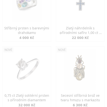
Stříbrný prsten s barevnými
Zlatý náhrdelník s
drahokamy
přírodními safíry 1,00 ct a
diamanty
4 000 Kč
22 000 Kč
NOVÉ
NOVÉ
0,75 ct Zlatý solitérní prsten
Secesní stříbrná brož ve
s přírodním diamantem
tvaru hmyzu s markazity
32 000 Kč
6 300 Kč