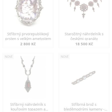
Stříbrný prvorepublikový
Starožitný náhrdelník s
prsten s velkým ametystem
českými granáty
2 800 Kč
18 500 Kč
NOVÉ
NOVÉ
Stříbrný náhrdelník s
Stříbrná brož s
kouřovým topazem a
bleděmodrými kameny -