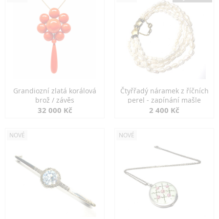
Grandiozní zlatá korálová
Čtyřřadý náramek z říčních
brož / závěs
perel - zapínání mašle
32 000 Kč
2 400 Kč
NOVÉ
NOVÉ