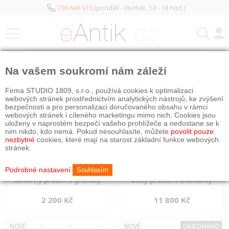
736 646 913
(pondělí - čtvrtek, 13 - 18 hod.)
KATEGORIE
Na vašem soukromí nám záleží
NOVÉ
NOVÉ
Firma STUDIO 1809, s.r.o., používá cookies k optimalizaci
webových stránek prostřednictvím analytických nástrojů, ke zvýšení
bezpečnosti a pro personalizaci doručovaného obsahu v rámci
webových stránek i cíleného marketingu mimo nich. Cookies jsou
uloženy v naprostém bezpečí vašeho prohlížeče a nedostane se k
nim nikdo, kdo nemá. Pokud nesouhlasíte, můžete
povolit pouze
nezbytné
cookies, které mají na starost základní funkce webových
stránek.
Podrobné nastavení
Souhlasím
Stříbrný prsten s granáty
Zlatý prsten s diamanty
2 200 Kč
11 800 Kč
NOVÉ
NOVÉ
OBJEDNÁNO