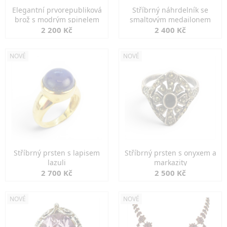
Elegantní prvorepubliková
Stříbrný náhrdelník se
brož s modrým spinelem
smaltovým medailonem
2 200 Kč
2 400 Kč
NOVÉ
NOVÉ
Stříbrný prsten s lapisem
Stříbrný prsten s onyxem a
lazuli
markazity
2 700 Kč
2 500 Kč
NOVÉ
NOVÉ