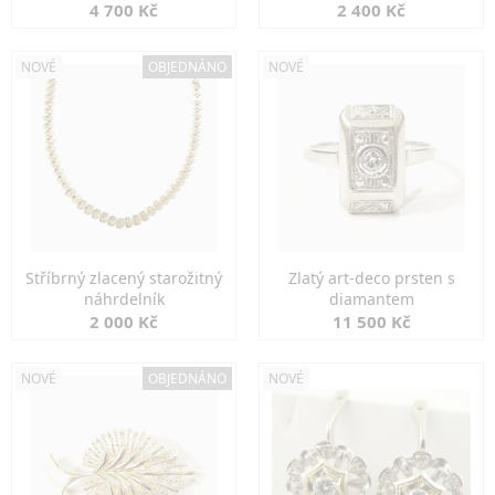
markazity
jemná elegance
4 700 Kč
2 400 Kč
NOVÉ
OBJEDNÁNO
NOVÉ
Stříbrný zlacený starožitný
Zlatý art-deco prsten s
náhrdelník
diamantem
2 000 Kč
11 500 Kč
NOVÉ
OBJEDNÁNO
NOVÉ