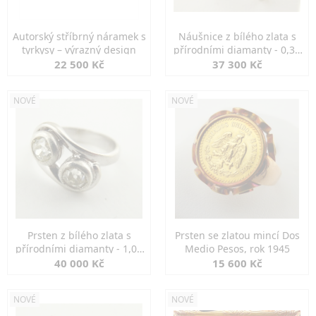
Autorský stříbrný náramek s
Náušnice z bílého zlata s
tyrkysy – výrazný design
přírodními diamanty - 0,30
ct
22 500 Kč
37 300 Kč
NOVÉ
NOVÉ
Prsten z bílého zlata s
Prsten se zlatou mincí Dos
přírodními diamanty - 1,00
Medio Pesos, rok 1945
ct
40 000 Kč
15 600 Kč
NOVÉ
NOVÉ