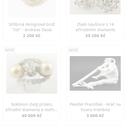
Stříbrná designová brož
Zlaté náušnice s 14
"list" - Andreas Daub
přírodními diamanty
2 200 Kč
39 200 Kč
NOVÉ
NOVÉ
Noblesní zlatý prsten,
Pexider František - Hráč na
přírodní diamanty a mořské
fujaru trombita
perly
40 000 Kč
3 000 Kč