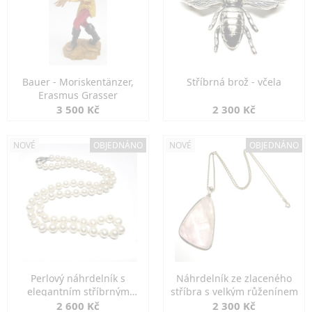
Bauer - Moriskentänzer,
Stříbrná brož - včela
Erasmus Grasser
3 500 Kč
2 300 Kč
NOVÉ
OBJEDNÁNO
NOVÉ
OBJEDNÁNO
Perlový náhrdelník s
Náhrdelník ze zlaceného
elegantním stříbrným
stříbra s velkým růženínem
zapínáním
2 600 Kč
2 300 Kč