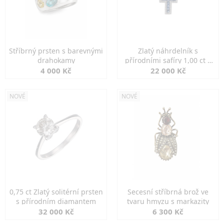
Stříbrný prsten s barevnými
Zlatý náhrdelník s
drahokamy
přírodními safíry 1,00 ct a
diamanty
4 000 Kč
22 000 Kč
NOVÉ
NOVÉ
0,75 ct Zlatý solitérní prsten
Secesní stříbrná brož ve
s přírodním diamantem
tvaru hmyzu s markazity
32 000 Kč
6 300 Kč