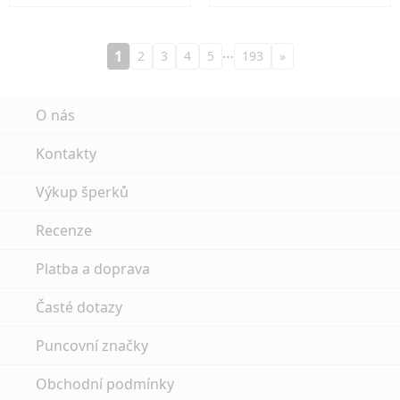
…
1
2
3
4
5
193
»
O nás
Kontakty
Výkup šperků
Recenze
Platba a doprava
Časté dotazy
Puncovní značky
Obchodní podmínky