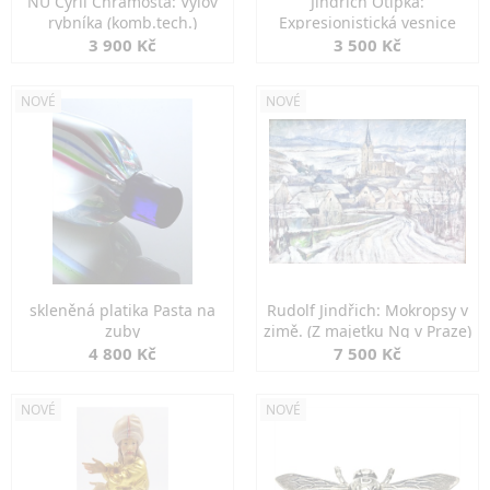
NU Cyril Chramosta: Výlov
Jindřich Otipka:
rybníka (komb.tech.)
Expresionistická vesnice
3 900 Kč
3 500 Kč
NOVÉ
NOVÉ
skleněná platika Pasta na
Rudolf Jindřich: Mokropsy v
zuby
zimě. (Z majetku Ng v Praze)
4 800 Kč
7 500 Kč
NOVÉ
NOVÉ