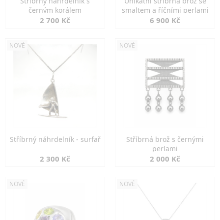
Stříbrný náhrdelník s
Unikátní stříbrná brož se
černým korálem
smaltem a říčními perlami
2 700 Kč
6 900 Kč
NOVÉ
NOVÉ
Stříbrný náhrdelník - surfař
Stříbrná brož s černými
perlami
2 300 Kč
2 000 Kč
NOVÉ
NOVÉ