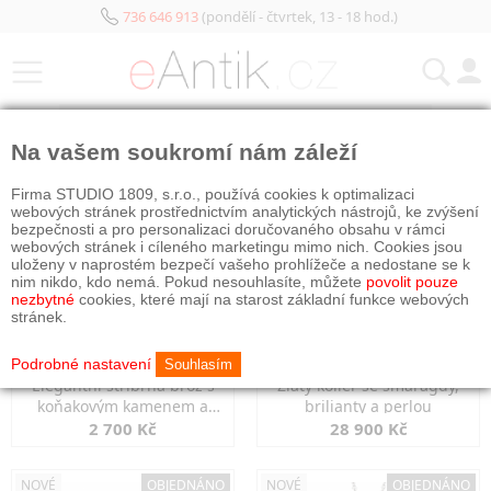
736 646 913
(pondělí - čtvrtek, 13 - 18 hod.)
KATEGORIE
Na vašem soukromí nám záleží
NOVÉ
OBJEDNÁNO
NOVÉ
OBJEDNÁNO
Firma STUDIO 1809, s.r.o., používá cookies k optimalizaci
webových stránek prostřednictvím analytických nástrojů, ke zvýšení
bezpečnosti a pro personalizaci doručovaného obsahu v rámci
webových stránek i cíleného marketingu mimo nich. Cookies jsou
uloženy v naprostém bezpečí vašeho prohlížeče a nedostane se k
nim nikdo, kdo nemá. Pokud nesouhlasíte, můžete
povolit pouze
nezbytné
cookies, které mají na starost základní funkce webových
stránek.
Podrobné nastavení
Souhlasím
Elegantní stříbrná brož s
Zlatý kolier se smaragdy,
koňakovým kamenem a
brilianty a perlou
markazity
2 700 Kč
28 900 Kč
NOVÉ
OBJEDNÁNO
NOVÉ
OBJEDNÁNO