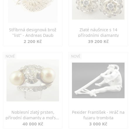
Stříbrná designová brož
Zlaté náušnice s 14
"list" - Andreas Daub
přírodními diamanty
2 200 Kč
39 200 Kč
NOVÉ
NOVÉ
Noblesní zlatý prsten,
Pexider František - Hráč na
přírodní diamanty a mořské
fujaru trombita
perly
40 000 Kč
3 000 Kč