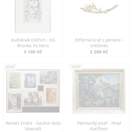
Kulhánek Oldřich - KG
Stříbrná brož s perlami -
Brücke, Ex libris
sněženky
3 100 Kč
2 200 Kč
NOVÉ
NOVÉ
Nemes Endre - Soubor šesti
Petrovický Josef - Hrad
litografií
Karlštejn