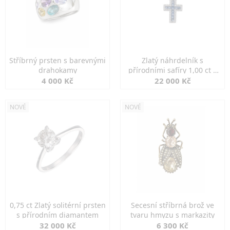
Stříbrný prsten s barevnými
Zlatý náhrdelník s
drahokamy
přírodními safíry 1,00 ct a
diamanty
4 000 Kč
22 000 Kč
NOVÉ
NOVÉ
0,75 ct Zlatý solitérní prsten
Secesní stříbrná brož ve
s přírodním diamantem
tvaru hmyzu s markazity
32 000 Kč
6 300 Kč