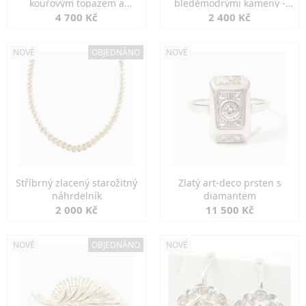
kouřovým topazem a
bleděmodrými kameny -
markazity
jemná elegance
4 700 Kč
2 400 Kč
NOVÉ
OBJEDNÁNO
NOVÉ
Stříbrný zlacený starožitný
Zlatý art-deco prsten s
náhrdelník
diamantem
2 000 Kč
11 500 Kč
NOVÉ
OBJEDNÁNO
NOVÉ