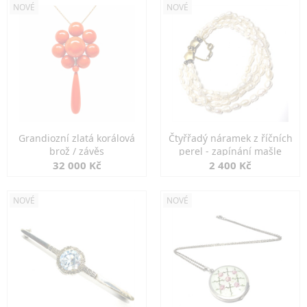
NOVÉ
NOVÉ
Grandiozní zlatá korálová
Čtyřřadý náramek z říčních
brož / závěs
perel - zapínání mašle
32 000 Kč
2 400 Kč
NOVÉ
NOVÉ