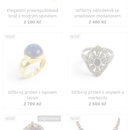
Elegantní prvorepubliková
Stříbrný náhrdelník se
brož s modrým spinelem
smaltovým medailonem
2 200 Kč
2 400 Kč
NOVÉ
NOVÉ
Stříbrný prsten s lapisem
Stříbrný prsten s onyxem a
lazuli
markazity
2 700 Kč
2 500 Kč
NOVÉ
OBJEDNÁNO
NOVÉ