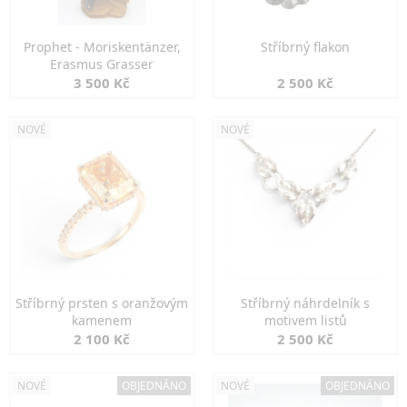
Prophet - Moriskentänzer,
Stříbrný flakon
Erasmus Grasser
3 500 Kč
2 500 Kč
NOVÉ
NOVÉ
Stříbrný prsten s oranžovým
Stříbrný náhrdelník s
kamenem
motivem listů
2 100 Kč
2 500 Kč
NOVÉ
OBJEDNÁNO
NOVÉ
OBJEDNÁNO