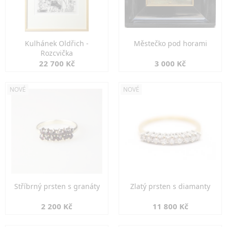
Kulhánek Oldřich -
Městečko pod horami
Rozcvička
22 700 Kč
3 000 Kč
NOVÉ
NOVÉ
Stříbrný prsten s granáty
Zlatý prsten s diamanty
2 200 Kč
11 800 Kč