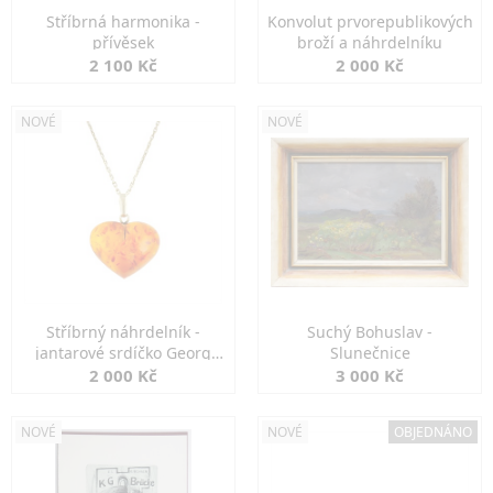
Stříbrná harmonika -
Konvolut prvorepublikových
přívěsek
broží a náhrdelníku
2 100 Kč
2 000 Kč
NOVÉ
NOVÉ
Stříbrný náhrdelník -
Suchý Bohuslav -
jantarové srdíčko Georg
Slunečnice
Kramer
2 000 Kč
3 000 Kč
NOVÉ
NOVÉ
OBJEDNÁNO