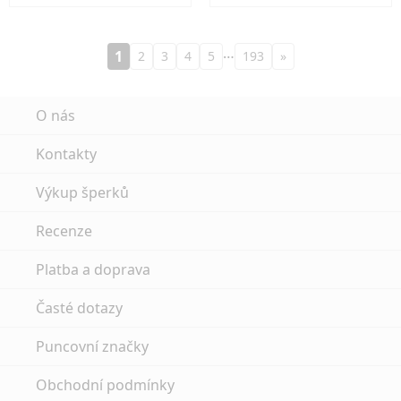
…
1
2
3
4
5
193
»
O nás
Kontakty
Výkup šperků
Recenze
Platba a doprava
Časté dotazy
Puncovní značky
Obchodní podmínky