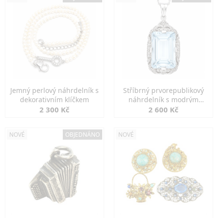
Jemný perlový náhrdelník s
Stříbrný prvorepublikový
dekorativním klíčkem
náhrdelník s modrým
spinelem
2 300 Kč
2 600 Kč
NOVÉ
OBJEDNÁNO
NOVÉ