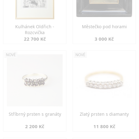
Kulhánek Oldřich -
Městečko pod horami
Rozcvička
22 700 Kč
3 000 Kč
NOVÉ
NOVÉ
Stříbrný prsten s granáty
Zlatý prsten s diamanty
2 200 Kč
11 800 Kč