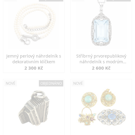
Jemný perlový náhrdelník s
Stříbrný prvorepublikový
dekorativním klíčkem
náhrdelník s modrým
spinelem
2 300 Kč
2 600 Kč
NOVÉ
OBJEDNÁNO
NOVÉ