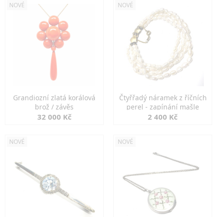
NOVÉ
NOVÉ
Grandiozní zlatá korálová
Čtyřřadý náramek z říčních
brož / závěs
perel - zapínání mašle
32 000 Kč
2 400 Kč
NOVÉ
NOVÉ