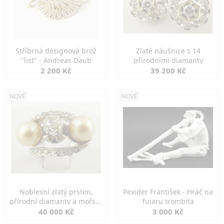
Stříbrná designová brož
Zlaté náušnice s 14
"list" - Andreas Daub
přírodními diamanty
2 200 Kč
39 200 Kč
NOVÉ
NOVÉ
Noblesní zlatý prsten,
Pexider František - Hráč na
přírodní diamanty a mořské
fujaru trombita
perly
40 000 Kč
3 000 Kč