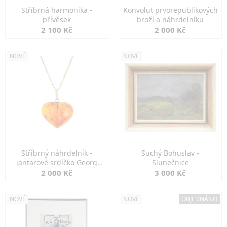
Stříbrná harmonika -
Konvolut prvorepublikových
přívěsek
broží a náhrdelníku
2 100 Kč
2 000 Kč
NOVÉ
NOVÉ
Stříbrný náhrdelník -
Suchý Bohuslav -
jantarové srdíčko Georg
Slunečnice
Kramer
2 000 Kč
3 000 Kč
NOVÉ
NOVÉ
OBJEDNÁNO