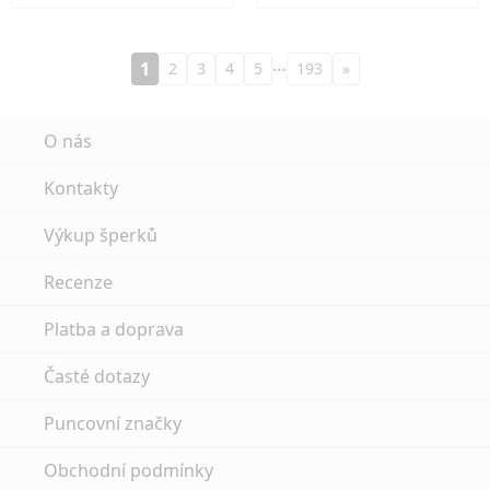
…
1
2
3
4
5
193
»
O nás
Kontakty
Výkup šperků
Recenze
Platba a doprava
Časté dotazy
Puncovní značky
Obchodní podmínky