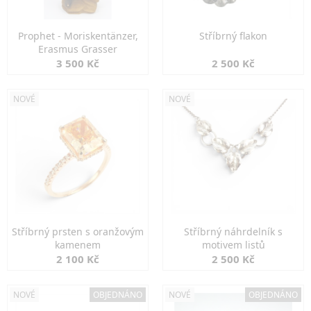
Prophet - Moriskentänzer,
Stříbrný flakon
Erasmus Grasser
3 500 Kč
2 500 Kč
NOVÉ
NOVÉ
Stříbrný prsten s oranžovým
Stříbrný náhrdelník s
kamenem
motivem listů
2 100 Kč
2 500 Kč
NOVÉ
OBJEDNÁNO
NOVÉ
OBJEDNÁNO