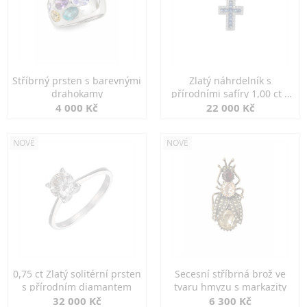
Stříbrný prsten s barevnými
Zlatý náhrdelník s
drahokamy
přírodními safíry 1,00 ct a
diamanty
4 000 Kč
22 000 Kč
NOVÉ
NOVÉ
0,75 ct Zlatý solitérní prsten
Secesní stříbrná brož ve
s přírodním diamantem
tvaru hmyzu s markazity
32 000 Kč
6 300 Kč