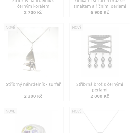
Stříbrný náhrdelník s
Unikátní stříbrná brož se
černým korálem
smaltem a říčními perlami
2 700 Kč
6 900 Kč
NOVÉ
NOVÉ
Stříbrný náhrdelník - surfař
Stříbrná brož s černými
perlami
2 300 Kč
2 000 Kč
NOVÉ
NOVÉ