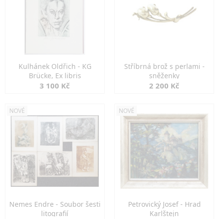
Kulhánek Oldřich - KG
Stříbrná brož s perlami -
Brücke, Ex libris
sněženky
3 100 Kč
2 200 Kč
NOVÉ
NOVÉ
Nemes Endre - Soubor šesti
Petrovický Josef - Hrad
litografií
Karlštejn