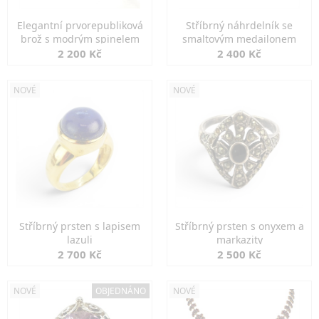
Elegantní prvorepubliková
Stříbrný náhrdelník se
brož s modrým spinelem
smaltovým medailonem
2 200 Kč
2 400 Kč
NOVÉ
NOVÉ
Stříbrný prsten s lapisem
Stříbrný prsten s onyxem a
lazuli
markazity
2 700 Kč
2 500 Kč
NOVÉ
OBJEDNÁNO
NOVÉ