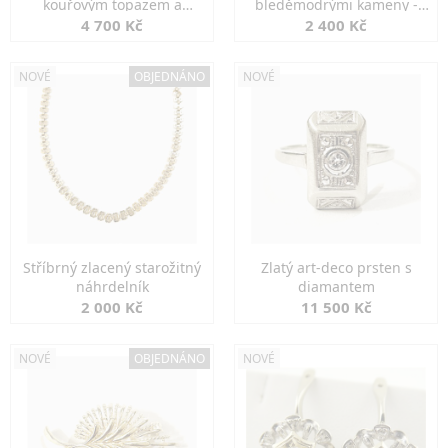
kouřovým topazem a
bleděmodrými kameny -
markazity
jemná elegance
4 700 Kč
2 400 Kč
NOVÉ
OBJEDNÁNO
NOVÉ
Stříbrný zlacený starožitný
Zlatý art-deco prsten s
náhrdelník
diamantem
2 000 Kč
11 500 Kč
NOVÉ
OBJEDNÁNO
NOVÉ