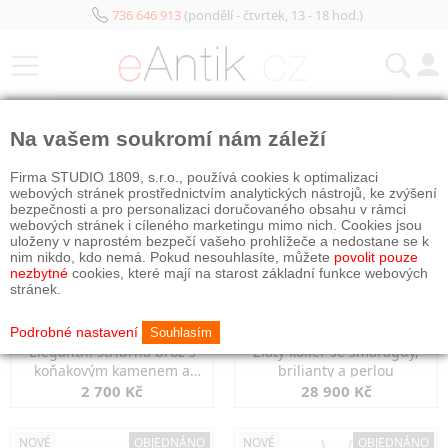
736 646 913
(pondělí - čtvrtek, 13 - 18 hod.)
KATEGORIE
Na vašem soukromí nám záleží
NOVÉ
OBJEDNÁNO
NOVÉ
OBJEDNÁNO
Firma STUDIO 1809, s.r.o., používá cookies k optimalizaci
webových stránek prostřednictvím analytických nástrojů, ke zvýšení
bezpečnosti a pro personalizaci doručovaného obsahu v rámci
webových stránek i cíleného marketingu mimo nich. Cookies jsou
uloženy v naprostém bezpečí vašeho prohlížeče a nedostane se k
nim nikdo, kdo nemá. Pokud nesouhlasíte, můžete
povolit pouze
nezbytné
cookies, které mají na starost základní funkce webových
stránek.
Podrobné nastavení
Souhlasím
Elegantní stříbrná brož s
Zlatý kolier se smaragdy,
koňakovým kamenem a
brilianty a perlou
markazity
2 700 Kč
28 900 Kč
NOVÉ
OBJEDNÁNO
NOVÉ
OBJEDNÁNO