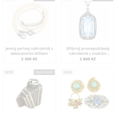
Jemný perlový náhrdelník s
Stříbrný prvorepublikový
dekorativním klíčkem
náhrdelník s modrým
spinelem
2 300 Kč
2 600 Kč
NOVÉ
OBJEDNÁNO
NOVÉ