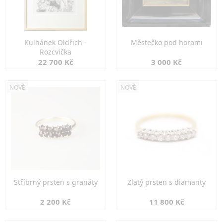
Kulhánek Oldřich -
Městečko pod horami
Rozcvička
22 700 Kč
3 000 Kč
NOVÉ
NOVÉ
Stříbrný prsten s granáty
Zlatý prsten s diamanty
2 200 Kč
11 800 Kč