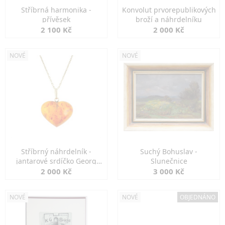
Stříbrná harmonika -
Konvolut prvorepublikových
přívěsek
broží a náhrdelníku
2 100 Kč
2 000 Kč
NOVÉ
NOVÉ
Stříbrný náhrdelník -
Suchý Bohuslav -
jantarové srdíčko Georg
Slunečnice
Kramer
2 000 Kč
3 000 Kč
NOVÉ
NOVÉ
OBJEDNÁNO