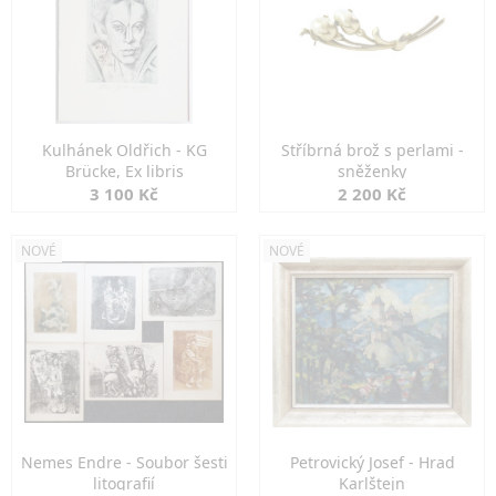
Kulhánek Oldřich - KG
Stříbrná brož s perlami -
Brücke, Ex libris
sněženky
3 100 Kč
2 200 Kč
NOVÉ
NOVÉ
Nemes Endre - Soubor šesti
Petrovický Josef - Hrad
litografií
Karlštejn