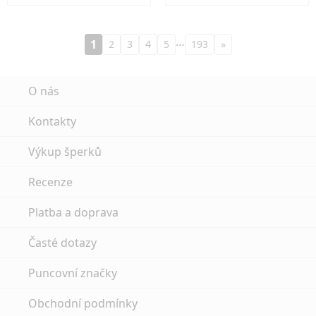
…
1
2
3
4
5
193
»
O nás
Kontakty
Výkup šperků
Recenze
Platba a doprava
Časté dotazy
Puncovní značky
Obchodní podmínky