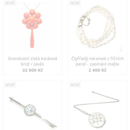
NOVÉ
NOVÉ
Grandiozní zlatá korálová
Čtyřřadý náramek z říčních
brož / závěs
perel - zapínání mašle
32 000 Kč
2 400 Kč
NOVÉ
NOVÉ