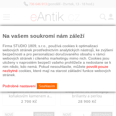
736 646 913
(pondělí - čtvrtek, 13 - 18 hod.)
KATEGORIE
Na vašem soukromí nám záleží
NOVÉ
NOVÉ
OBJEDNÁNO
Firma STUDIO 1809, s.r.o., používá cookies k optimalizaci
webových stránek prostřednictvím analytických nástrojů, ke zvýšení
bezpečnosti a pro personalizaci doručovaného obsahu v rámci
webových stránek i cíleného marketingu mimo nich. Cookies jsou
uloženy v naprostém bezpečí vašeho prohlížeče a nedostane se k
nim nikdo, kdo nemá. Pokud nesouhlasíte, můžete
povolit pouze
nezbytné
cookies, které mají na starost základní funkce webových
stránek.
Podrobné nastavení
Souhlasím
Elegantní stříbrná brož s
Zlatý kolier se smaragdy,
koňakovým kamenem a
brilianty a perlou
markazity
2 700 Kč
28 900 Kč
NOVÉ
OBJEDNÁNO
NOVÉ
OBJEDNÁNO