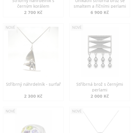
Stříbrný náhrdelník s
Unikátní stříbrná brož se
černým korálem
smaltem a říčními perlami
2 700 Kč
6 900 Kč
NOVÉ
NOVÉ
Stříbrný náhrdelník - surfař
Stříbrná brož s černými
perlami
2 300 Kč
2 000 Kč
NOVÉ
NOVÉ