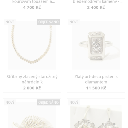
kouřovým topazem a
bleděmodrými kameny -
markazity
jemná elegance
4 700 Kč
2 400 Kč
NOVÉ
OBJEDNÁNO
NOVÉ
Stříbrný zlacený starožitný
Zlatý art-deco prsten s
náhrdelník
diamantem
2 000 Kč
11 500 Kč
NOVÉ
OBJEDNÁNO
NOVÉ