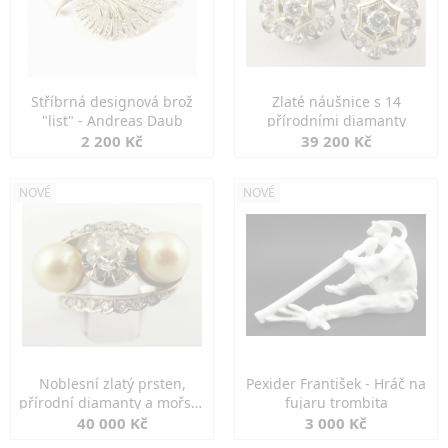
Stříbrná designová brož
Zlaté náušnice s 14
"list" - Andreas Daub
přírodními diamanty
2 200 Kč
39 200 Kč
NOVÉ
NOVÉ
Noblesní zlatý prsten,
Pexider František - Hráč na
přírodní diamanty a mořské
fujaru trombita
perly
40 000 Kč
3 000 Kč