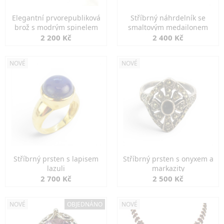
Elegantní prvorepubliková
Stříbrný náhrdelník se
brož s modrým spinelem
smaltovým medailonem
2 200 Kč
2 400 Kč
NOVÉ
NOVÉ
Stříbrný prsten s lapisem
Stříbrný prsten s onyxem a
lazuli
markazity
2 700 Kč
2 500 Kč
NOVÉ
OBJEDNÁNO
NOVÉ