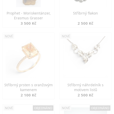
Prophet - Moriskentänzer,
Stříbrný flakon
Erasmus Grasser
3 500 Kč
2 500 Kč
NOVÉ
NOVÉ
Stříbrný prsten s oranžovým
Stříbrný náhrdelník s
kamenem
motivem listů
2 100 Kč
2 500 Kč
NOVÉ
OBJEDNÁNO
NOVÉ
OBJEDNÁNO