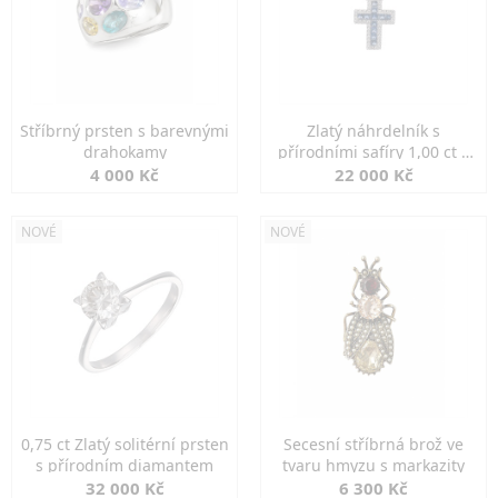
Stříbrný prsten s barevnými
Zlatý náhrdelník s
drahokamy
přírodními safíry 1,00 ct a
diamanty
4 000 Kč
22 000 Kč
NOVÉ
NOVÉ
0,75 ct Zlatý solitérní prsten
Secesní stříbrná brož ve
s přírodním diamantem
tvaru hmyzu s markazity
32 000 Kč
6 300 Kč