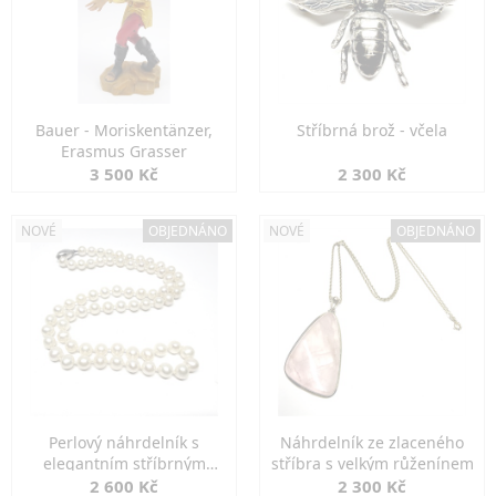
Bauer - Moriskentänzer,
Stříbrná brož - včela
Erasmus Grasser
3 500 Kč
2 300 Kč
NOVÉ
OBJEDNÁNO
NOVÉ
OBJEDNÁNO
Perlový náhrdelník s
Náhrdelník ze zlaceného
elegantním stříbrným
stříbra s velkým růženínem
zapínáním
2 600 Kč
2 300 Kč