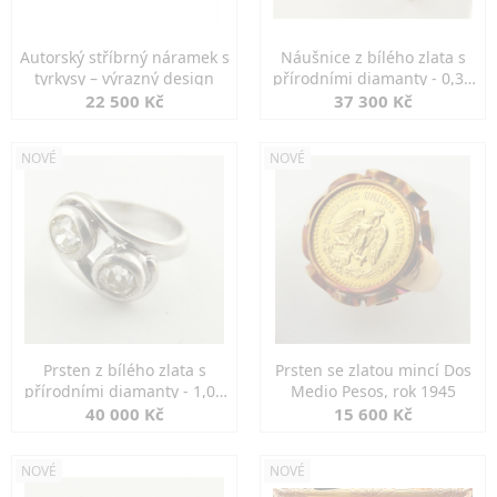
Autorský stříbrný náramek s
Náušnice z bílého zlata s
tyrkysy – výrazný design
přírodními diamanty - 0,30
ct
22 500 Kč
37 300 Kč
NOVÉ
NOVÉ
Prsten z bílého zlata s
Prsten se zlatou mincí Dos
přírodními diamanty - 1,00
Medio Pesos, rok 1945
ct
40 000 Kč
15 600 Kč
NOVÉ
NOVÉ