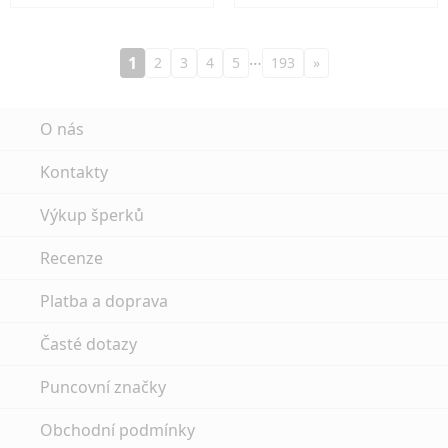
…
1
2
3
4
5
193
»
O nás
Kontakty
Výkup šperků
Recenze
Platba a doprava
Časté dotazy
Puncovní značky
Obchodní podmínky