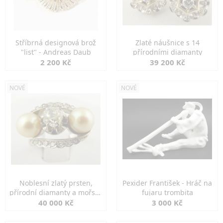
Stříbrná designová brož
Zlaté náušnice s 14
"list" - Andreas Daub
přírodními diamanty
2 200 Kč
39 200 Kč
NOVÉ
NOVÉ
Noblesní zlatý prsten,
Pexider František - Hráč na
přírodní diamanty a mořské
fujaru trombita
perly
40 000 Kč
3 000 Kč