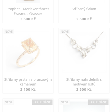
Prophet - Moriskentänzer,
Stříbrný flakon
Erasmus Grasser
3 500 Kč
2 500 Kč
NOVÉ
NOVÉ
Stříbrný prsten s oranžovým
Stříbrný náhrdelník s
kamenem
motivem listů
2 100 Kč
2 500 Kč
NOVÉ
OBJEDNÁNO
NOVÉ
OBJEDNÁNO