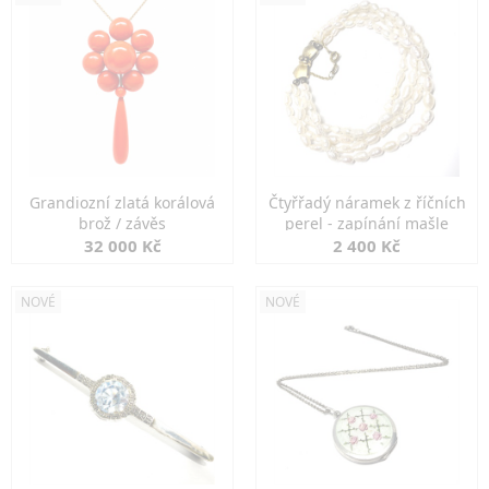
Grandiozní zlatá korálová
Čtyřřadý náramek z říčních
brož / závěs
perel - zapínání mašle
32 000 Kč
2 400 Kč
NOVÉ
NOVÉ