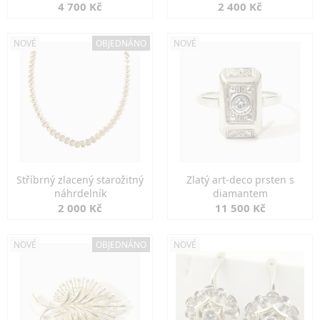
markazity
jemná elegance
4 700 Kč
2 400 Kč
NOVÉ
OBJEDNÁNO
NOVÉ
Stříbrný zlacený starožitný
Zlatý art-deco prsten s
náhrdelník
diamantem
2 000 Kč
11 500 Kč
NOVÉ
OBJEDNÁNO
NOVÉ