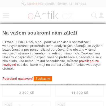
736 646 913
(pondělí - čtvrtek, 13 - 18 hod.)
KATEGORIE
Na vašem soukromí nám záleží
NOVÉ
NOVÉ
Firma STUDIO 1809, s.r.o., používá cookies k optimalizaci
webových stránek prostřednictvím analytických nástrojů, ke zvýšení
bezpečnosti a pro personalizaci doručovaného obsahu v rámci
webových stránek i cíleného marketingu mimo nich. Cookies jsou
uloženy v naprostém bezpečí vašeho prohlížeče a nedostane se k
nim nikdo, kdo nemá. Pokud nesouhlasíte, můžete
povolit pouze
nezbytné
cookies, které mají na starost základní funkce webových
stránek.
Podrobné nastavení
Souhlasím
Stříbrný prsten s granáty
Zlatý prsten s diamanty
2 200 Kč
11 800 Kč
NOVÉ
NOVÉ