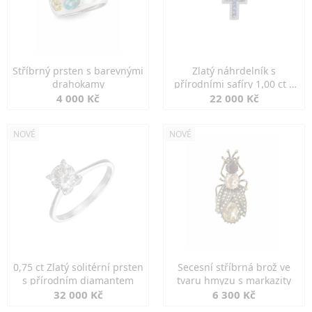
Stříbrný prsten s barevnými
Zlatý náhrdelník s
drahokamy
přírodními safíry 1,00 ct a
diamanty
4 000 Kč
22 000 Kč
NOVÉ
NOVÉ
0,75 ct Zlatý solitérní prsten
Secesní stříbrná brož ve
s přírodním diamantem
tvaru hmyzu s markazity
32 000 Kč
6 300 Kč