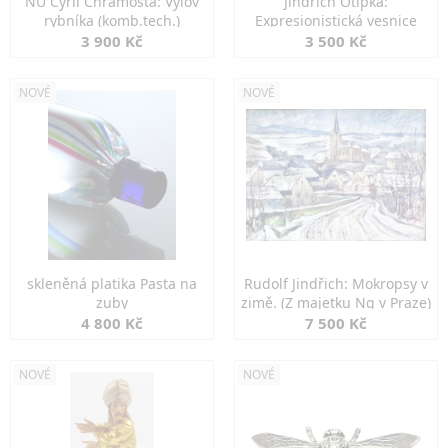
NU Cyril Chramosta: Výlov
Jindřich Otipka:
rybníka (komb.tech.)
Expresionistická vesnice
3 900 Kč
3 500 Kč
NOVÉ
NOVÉ
skleněná platika Pasta na
Rudolf Jindřich: Mokropsy v
zuby
zimě. (Z majetku Ng v Praze)
4 800 Kč
7 500 Kč
NOVÉ
NOVÉ