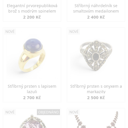
Elegantní prvorepubliková
Stříbrný náhrdelník se
brož s modrým spinelem
smaltovým medailonem
2 200 Kč
2 400 Kč
NOVÉ
NOVÉ
Stříbrný prsten s lapisem
Stříbrný prsten s onyxem a
lazuli
markazity
2 700 Kč
2 500 Kč
NOVÉ
OBJEDNÁNO
NOVÉ