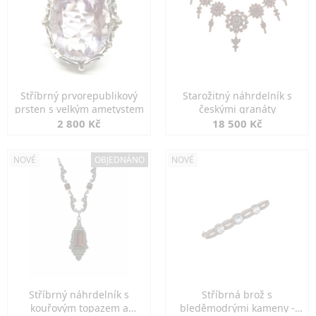
Stříbrný prvorepublikový
Starožitný náhrdelník s
prsten s velkým ametystem
českými granáty
2 800 Kč
18 500 Kč
NOVÉ
OBJEDNÁNO
NOVÉ
Stříbrný náhrdelník s
Stříbrná brož s
kouřovým topazem a
bleděmodrými kameny -