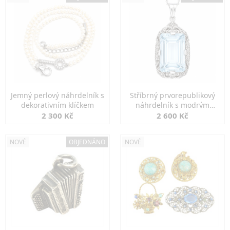
Jemný perlový náhrdelník s
Stříbrný prvorepublikový
dekorativním klíčkem
náhrdelník s modrým
spinelem
2 300 Kč
2 600 Kč
NOVÉ
OBJEDNÁNO
NOVÉ