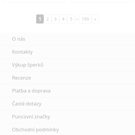
…
1
2
3
4
5
193
»
O nás
Kontakty
Výkup šperků
Recenze
Platba a doprava
Časté dotazy
Puncovní značky
Obchodní podmínky