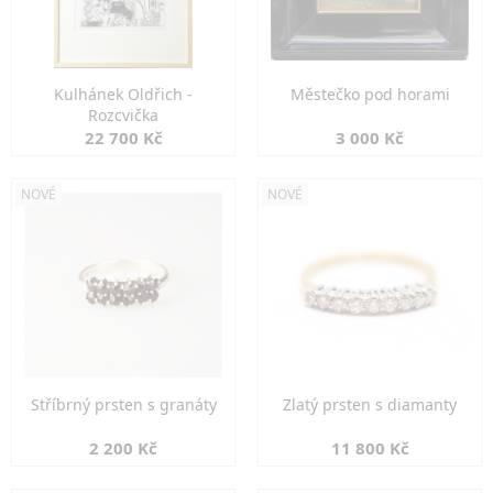
Kulhánek Oldřich -
Městečko pod horami
Rozcvička
22 700 Kč
3 000 Kč
NOVÉ
NOVÉ
Stříbrný prsten s granáty
Zlatý prsten s diamanty
2 200 Kč
11 800 Kč