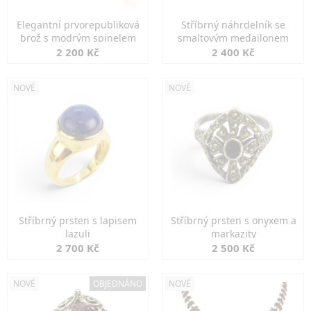
Elegantní prvorepubliková
Stříbrný náhrdelník se
brož s modrým spinelem
smaltovým medailonem
2 200 Kč
2 400 Kč
NOVÉ
NOVÉ
Stříbrný prsten s lapisem
Stříbrný prsten s onyxem a
lazuli
markazity
2 700 Kč
2 500 Kč
NOVÉ
OBJEDNÁNO
NOVÉ