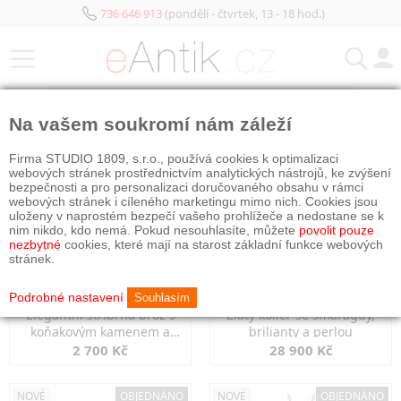
736 646 913
(pondělí - čtvrtek, 13 - 18 hod.)
KATEGORIE
Na vašem soukromí nám záleží
NOVÉ
OBJEDNÁNO
NOVÉ
OBJEDNÁNO
Firma STUDIO 1809, s.r.o., používá cookies k optimalizaci
webových stránek prostřednictvím analytických nástrojů, ke zvýšení
bezpečnosti a pro personalizaci doručovaného obsahu v rámci
webových stránek i cíleného marketingu mimo nich. Cookies jsou
uloženy v naprostém bezpečí vašeho prohlížeče a nedostane se k
nim nikdo, kdo nemá. Pokud nesouhlasíte, můžete
povolit pouze
nezbytné
cookies, které mají na starost základní funkce webových
stránek.
Podrobné nastavení
Souhlasím
Elegantní stříbrná brož s
Zlatý kolier se smaragdy,
koňakovým kamenem a
brilianty a perlou
markazity
2 700 Kč
28 900 Kč
NOVÉ
OBJEDNÁNO
NOVÉ
OBJEDNÁNO