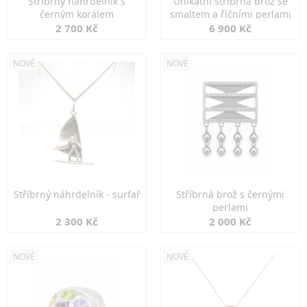
Stříbrný náhrdelník s
Unikátní stříbrná brož se
černým korálem
smaltem a říčními perlami
2 700 Kč
6 900 Kč
NOVÉ
NOVÉ
Stříbrný náhrdelník - surfař
Stříbrná brož s černými
perlami
2 300 Kč
2 000 Kč
NOVÉ
NOVÉ