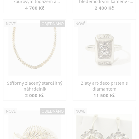
kouřovým topazem a
bleděmodrými kameny -
markazity
jemná elegance
4 700 Kč
2 400 Kč
NOVÉ
OBJEDNÁNO
NOVÉ
Stříbrný zlacený starožitný
Zlatý art-deco prsten s
náhrdelník
diamantem
2 000 Kč
11 500 Kč
NOVÉ
OBJEDNÁNO
NOVÉ