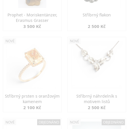
Prophet - Moriskentänzer,
Stříbrný flakon
Erasmus Grasser
3 500 Kč
2 500 Kč
NOVÉ
NOVÉ
Stříbrný prsten s oranžovým
Stříbrný náhrdelník s
kamenem
motivem listů
2 100 Kč
2 500 Kč
NOVÉ
OBJEDNÁNO
NOVÉ
OBJEDNÁNO