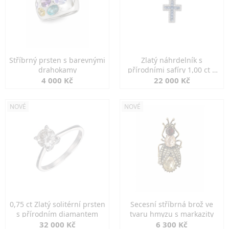
Stříbrný prsten s barevnými
Zlatý náhrdelník s
drahokamy
přírodními safíry 1,00 ct a
diamanty
4 000 Kč
22 000 Kč
NOVÉ
NOVÉ
0,75 ct Zlatý solitérní prsten
Secesní stříbrná brož ve
s přírodním diamantem
tvaru hmyzu s markazity
32 000 Kč
6 300 Kč