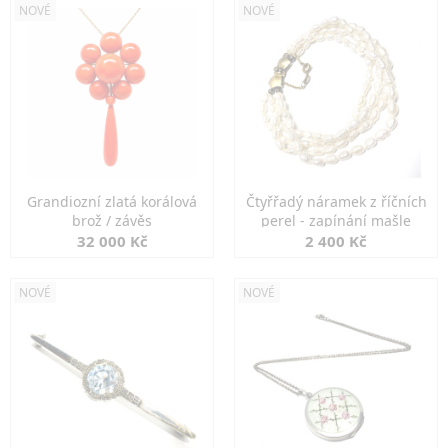
NOVÉ
NOVÉ
Grandiozní zlatá korálová
Čtyřřadý náramek z říčních
brož / závěs
perel - zapínání mašle
32 000 Kč
2 400 Kč
NOVÉ
NOVÉ