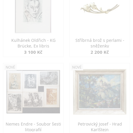
Kulhánek Oldřich - KG
Stříbrná brož s perlami -
Brücke, Ex libris
sněženky
3 100 Kč
2 200 Kč
NOVÉ
NOVÉ
Nemes Endre - Soubor šesti
Petrovický Josef - Hrad
litografií
Karlštejn