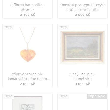
Stříbrná harmonika -
Konvolut prvorepublikových
přívěsek
broží a náhrdelníku
2 100 Kč
2 000 Kč
NOVÉ
NOVÉ
Stříbrný náhrdelník -
Suchý Bohuslav -
jantarové srdíčko Georg
Slunečnice
Kramer
2 000 Kč
3 000 Kč
NOVÉ
NOVÉ
OBJEDNÁNO