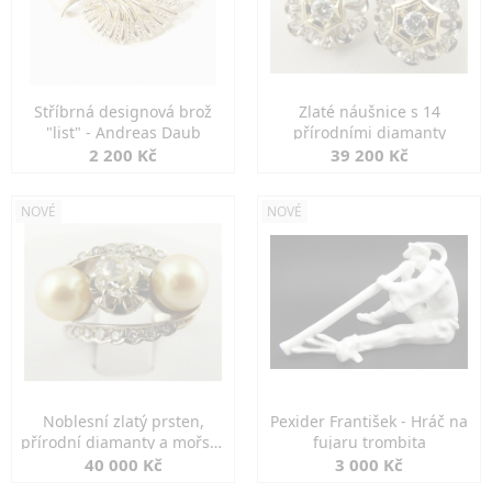
Stříbrná designová brož
Zlaté náušnice s 14
"list" - Andreas Daub
přírodními diamanty
2 200 Kč
39 200 Kč
NOVÉ
NOVÉ
Noblesní zlatý prsten,
Pexider František - Hráč na
přírodní diamanty a mořské
fujaru trombita
perly
40 000 Kč
3 000 Kč