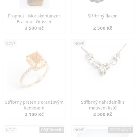
Prophet - Moriskentänzer,
Stříbrný flakon
Erasmus Grasser
3 500 Kč
2 500 Kč
NOVÉ
NOVÉ
Stříbrný prsten s oranžovým
Stříbrný náhrdelník s
kamenem
motivem listů
2 100 Kč
2 500 Kč
NOVÉ
OBJEDNÁNO
NOVÉ
OBJEDNÁNO