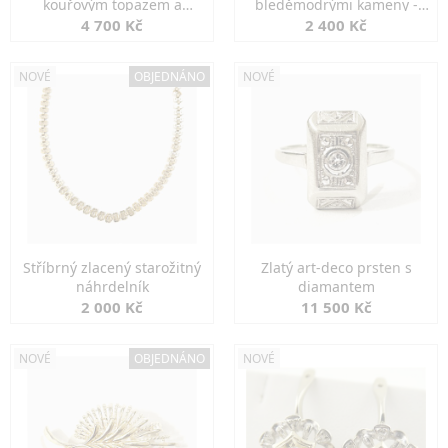
kouřovým topazem a
bleděmodrými kameny -
markazity
jemná elegance
4 700 Kč
2 400 Kč
NOVÉ
OBJEDNÁNO
NOVÉ
Stříbrný zlacený starožitný
Zlatý art-deco prsten s
náhrdelník
diamantem
2 000 Kč
11 500 Kč
NOVÉ
OBJEDNÁNO
NOVÉ