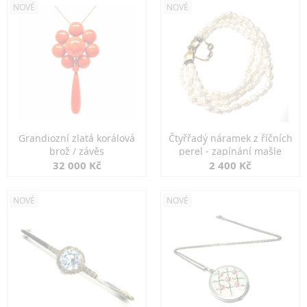
NOVÉ
NOVÉ
Grandiozní zlatá korálová
Čtyřřadý náramek z říčních
brož / závěs
perel - zapínání mašle
32 000 Kč
2 400 Kč
NOVÉ
NOVÉ