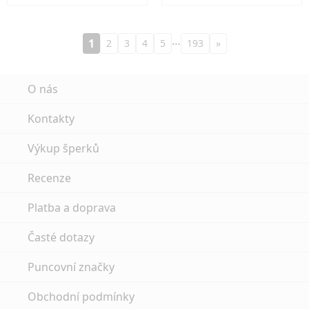
…
1
2
3
4
5
193
»
O nás
Kontakty
Výkup šperků
Recenze
Platba a doprava
Časté dotazy
Puncovní značky
Obchodní podmínky