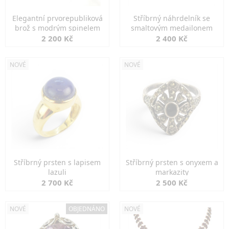
Elegantní prvorepubliková
Stříbrný náhrdelník se
brož s modrým spinelem
smaltovým medailonem
2 200 Kč
2 400 Kč
NOVÉ
NOVÉ
Stříbrný prsten s lapisem
Stříbrný prsten s onyxem a
lazuli
markazity
2 700 Kč
2 500 Kč
NOVÉ
OBJEDNÁNO
NOVÉ