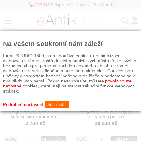
736 646 913
(pondělí - čtvrtek, 13 - 18 hod.)
KATEGORIE
Na vašem soukromí nám záleží
NOVÉ
OBJEDNÁNO
NOVÉ
OBJEDNÁNO
Firma STUDIO 1809, s.r.o., používá cookies k optimalizaci
webových stránek prostřednictvím analytických nástrojů, ke zvýšení
bezpečnosti a pro personalizaci doručovaného obsahu v rámci
webových stránek i cíleného marketingu mimo nich. Cookies jsou
uloženy v naprostém bezpečí vašeho prohlížeče a nedostane se k
nim nikdo, kdo nemá. Pokud nesouhlasíte, můžete
povolit pouze
nezbytné
cookies, které mají na starost základní funkce webových
stránek.
Podrobné nastavení
Souhlasím
Elegantní stříbrná brož s
Zlatý kolier se smaragdy,
koňakovým kamenem a
brilianty a perlou
markazity
2 700 Kč
28 900 Kč
NOVÉ
OBJEDNÁNO
NOVÉ
OBJEDNÁNO