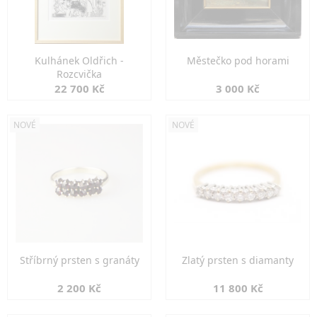
Kulhánek Oldřich -
Městečko pod horami
Rozcvička
22 700 Kč
3 000 Kč
NOVÉ
NOVÉ
Stříbrný prsten s granáty
Zlatý prsten s diamanty
2 200 Kč
11 800 Kč