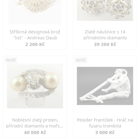
Stříbrná designová brož
Zlaté náušnice s 14
"list" - Andreas Daub
přírodními diamanty
2 200 Kč
39 200 Kč
NOVÉ
NOVÉ
Noblesní zlatý prsten,
Pexider František - Hráč na
přírodní diamanty a mořské
fujaru trombita
perly
40 000 Kč
3 000 Kč