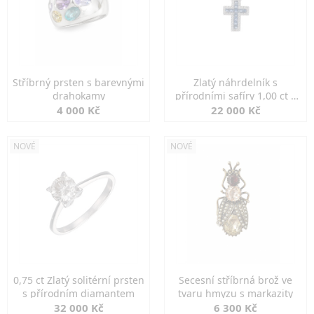
Stříbrný prsten s barevnými
Zlatý náhrdelník s
drahokamy
přírodními safíry 1,00 ct a
diamanty
4 000 Kč
22 000 Kč
NOVÉ
NOVÉ
0,75 ct Zlatý solitérní prsten
Secesní stříbrná brož ve
s přírodním diamantem
tvaru hmyzu s markazity
32 000 Kč
6 300 Kč