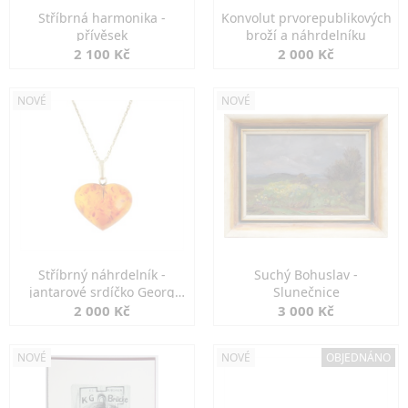
Stříbrná harmonika -
Konvolut prvorepublikových
přívěsek
broží a náhrdelníku
2 100 Kč
2 000 Kč
NOVÉ
NOVÉ
Stříbrný náhrdelník -
Suchý Bohuslav -
jantarové srdíčko Georg
Slunečnice
Kramer
2 000 Kč
3 000 Kč
NOVÉ
NOVÉ
OBJEDNÁNO