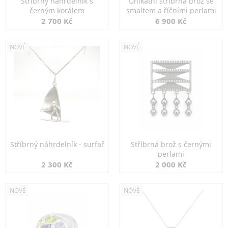
Stříbrný náhrdelník s
Unikátní stříbrná brož se
černým korálem
smaltem a říčními perlami
2 700 Kč
6 900 Kč
NOVÉ
NOVÉ
Stříbrný náhrdelník - surfař
Stříbrná brož s černými
perlami
2 300 Kč
2 000 Kč
NOVÉ
NOVÉ