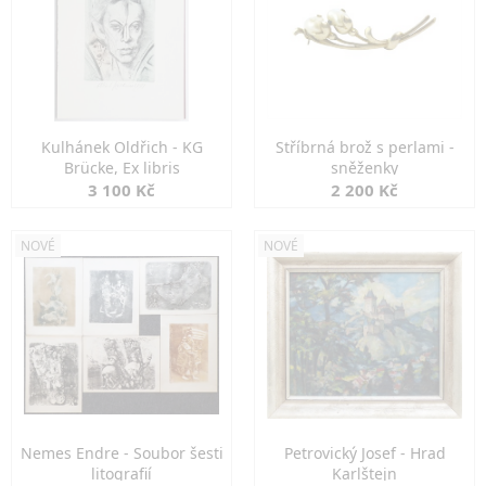
Kulhánek Oldřich - KG
Stříbrná brož s perlami -
Brücke, Ex libris
sněženky
3 100 Kč
2 200 Kč
NOVÉ
NOVÉ
Nemes Endre - Soubor šesti
Petrovický Josef - Hrad
litografií
Karlštejn