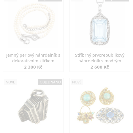
Jemný perlový náhrdelník s
Stříbrný prvorepublikový
dekorativním klíčkem
náhrdelník s modrým
spinelem
2 300 Kč
2 600 Kč
NOVÉ
OBJEDNÁNO
NOVÉ