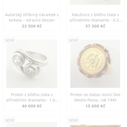
Autorský stříbrný náramek s
Náušnice z bílého zlata s
tyrkysy – výrazný design
přírodními diamanty - 0,30
ct
22 500 Kč
37 300 Kč
NOVÉ
NOVÉ
Prsten z bílého zlata s
Prsten se zlatou mincí Dos
přírodními diamanty - 1,00
Medio Pesos, rok 1945
ct
40 000 Kč
15 600 Kč
NOVÉ
NOVÉ