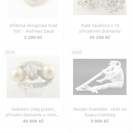
Stříbrná designová brož
Zlaté náušnice s 14
"list" - Andreas Daub
přírodními diamanty
2 200 Kč
39 200 Kč
NOVÉ
NOVÉ
Noblesní zlatý prsten,
Pexider František - Hráč na
přírodní diamanty a mořské
fujaru trombita
perly
40 000 Kč
3 000 Kč