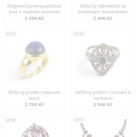
Elegantní prvorepubliková
Stříbrný náhrdelník se
brož s modrým spinelem
smaltovým medailonem
2 200 Kč
2 400 Kč
NOVÉ
NOVÉ
Stříbrný prsten s lapisem
Stříbrný prsten s onyxem a
lazuli
markazity
2 700 Kč
2 500 Kč
NOVÉ
NOVÉ