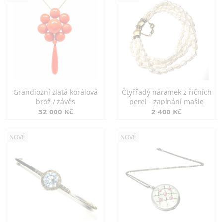
Grandiozní zlatá korálová
Čtyřřadý náramek z říčních
brož / závěs
perel - zapínání mašle
32 000 Kč
2 400 Kč
NOVÉ
NOVÉ