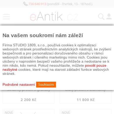
736 646 913
(pondělí - čtvrtek, 13 - 18 hod.)
KATEGORIE
Na vašem soukromí nám záleží
NOVÉ
NOVÉ
Firma STUDIO 1809, s.r.o., používá cookies k optimalizaci
webových stránek prostřednictvím analytických nástrojů, ke zvýšení
bezpečnosti a pro personalizaci doručovaného obsahu v rámci
webových stránek i cíleného marketingu mimo nich. Cookies jsou
uloženy v naprostém bezpečí vašeho prohlížeče a nedostane se k
nim nikdo, kdo nemá. Pokud nesouhlasíte, můžete
povolit pouze
nezbytné
cookies, které mají na starost základní funkce webových
stránek.
Podrobné nastavení
Souhlasím
Stříbrný prsten s granáty
Zlatý prsten s diamanty
2 200 Kč
11 800 Kč
NOVÉ
NOVÉ