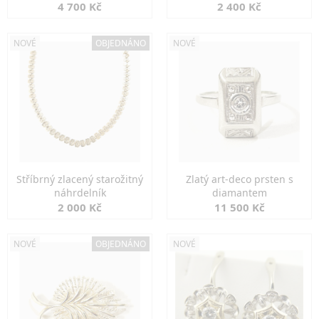
markazity
jemná elegance
4 700 Kč
2 400 Kč
NOVÉ
OBJEDNÁNO
NOVÉ
Stříbrný zlacený starožitný
Zlatý art-deco prsten s
náhrdelník
diamantem
2 000 Kč
11 500 Kč
NOVÉ
OBJEDNÁNO
NOVÉ