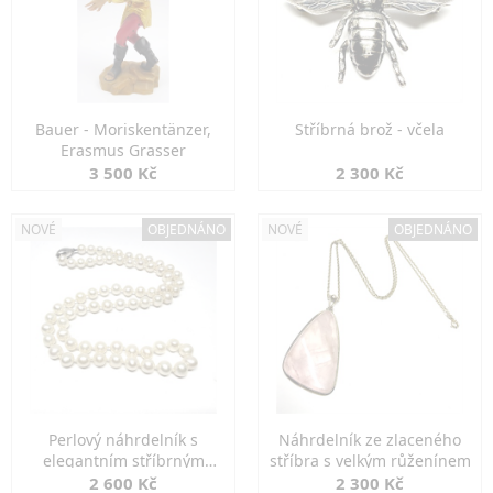
Bauer - Moriskentänzer,
Stříbrná brož - včela
Erasmus Grasser
3 500 Kč
2 300 Kč
NOVÉ
OBJEDNÁNO
NOVÉ
OBJEDNÁNO
Perlový náhrdelník s
Náhrdelník ze zlaceného
elegantním stříbrným
stříbra s velkým růženínem
zapínáním
2 600 Kč
2 300 Kč