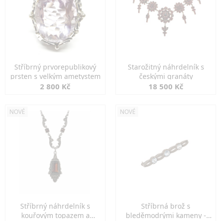
Stříbrný prvorepublikový
Starožitný náhrdelník s
prsten s velkým ametystem
českými granáty
2 800 Kč
18 500 Kč
NOVÉ
NOVÉ
Stříbrný náhrdelník s
Stříbrná brož s
kouřovým topazem a
bleděmodrými kameny -