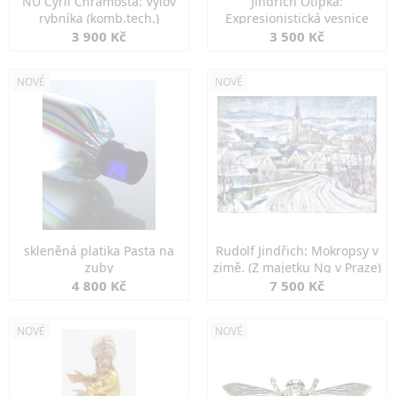
NU Cyril Chramosta: Výlov
Jindřich Otipka:
rybníka (komb.tech.)
Expresionistická vesnice
3 900 Kč
3 500 Kč
NOVÉ
NOVÉ
skleněná platika Pasta na
Rudolf Jindřich: Mokropsy v
zuby
zimě. (Z majetku Ng v Praze)
4 800 Kč
7 500 Kč
NOVÉ
NOVÉ