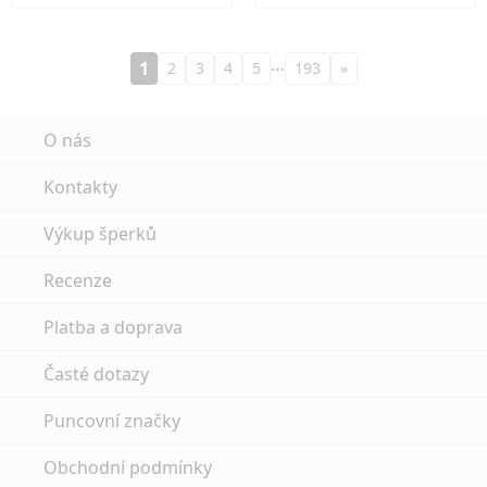
…
1
2
3
4
5
193
»
O nás
Kontakty
Výkup šperků
Recenze
Platba a doprava
Časté dotazy
Puncovní značky
Obchodní podmínky