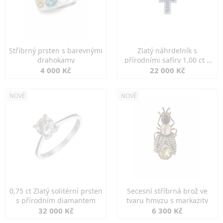
Stříbrný prsten s barevnými
Zlatý náhrdelník s
drahokamy
přírodními safíry 1,00 ct a
diamanty
4 000 Kč
22 000 Kč
NOVÉ
NOVÉ
0,75 ct Zlatý solitérní prsten
Secesní stříbrná brož ve
s přírodním diamantem
tvaru hmyzu s markazity
32 000 Kč
6 300 Kč