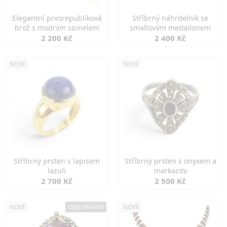
Elegantní prvorepubliková
Stříbrný náhrdelník se
brož s modrým spinelem
smaltovým medailonem
2 200 Kč
2 400 Kč
NOVÉ
NOVÉ
Stříbrný prsten s lapisem
Stříbrný prsten s onyxem a
lazuli
markazity
2 700 Kč
2 500 Kč
NOVÉ
OBJEDNÁNO
NOVÉ