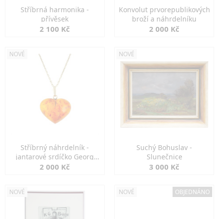
Stříbrná harmonika -
Konvolut prvorepublikových
přívěsek
broží a náhrdelníku
2 100 Kč
2 000 Kč
NOVÉ
NOVÉ
Stříbrný náhrdelník -
Suchý Bohuslav -
jantarové srdíčko Georg
Slunečnice
Kramer
2 000 Kč
3 000 Kč
NOVÉ
NOVÉ
OBJEDNÁNO