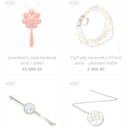
NOVÉ
NOVÉ
Grandiozní zlatá korálová
Čtyřřadý náramek z říčních
brož / závěs
perel - zapínání mašle
32 000 Kč
2 400 Kč
NOVÉ
NOVÉ