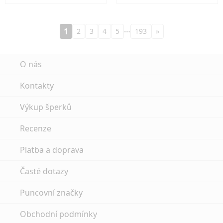
…
1
2
3
4
5
193
»
O nás
Kontakty
Výkup šperků
Recenze
Platba a doprava
Časté dotazy
Puncovní značky
Obchodní podmínky