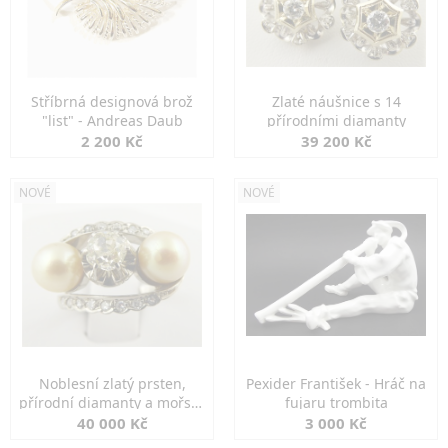
Stříbrná designová brož
Zlaté náušnice s 14
"list" - Andreas Daub
přírodními diamanty
2 200 Kč
39 200 Kč
NOVÉ
NOVÉ
Noblesní zlatý prsten,
Pexider František - Hráč na
přírodní diamanty a mořské
fujaru trombita
perly
40 000 Kč
3 000 Kč