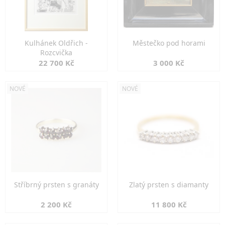
Kulhánek Oldřich -
Městečko pod horami
Rozcvička
22 700 Kč
3 000 Kč
NOVÉ
NOVÉ
Stříbrný prsten s granáty
Zlatý prsten s diamanty
2 200 Kč
11 800 Kč