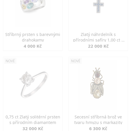
Stříbrný prsten s barevnými
Zlatý náhrdelník s
drahokamy
přírodními safíry 1,00 ct a
diamanty
4 000 Kč
22 000 Kč
NOVÉ
NOVÉ
0,75 ct Zlatý solitérní prsten
Secesní stříbrná brož ve
s přírodním diamantem
tvaru hmyzu s markazity
32 000 Kč
6 300 Kč