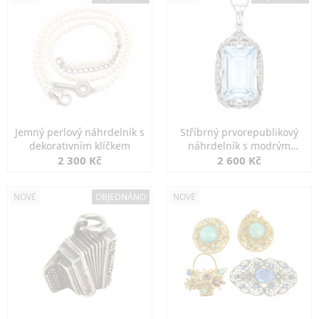
Jemný perlový náhrdelník s
Stříbrný prvorepublikový
dekorativním klíčkem
náhrdelník s modrým
spinelem
2 300 Kč
2 600 Kč
NOVÉ
OBJEDNÁNO
NOVÉ