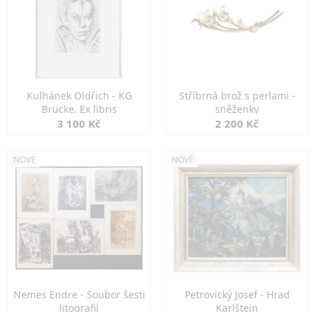
Kulhánek Oldřich - KG
Stříbrná brož s perlami -
Brücke, Ex libris
sněženky
3 100 Kč
2 200 Kč
NOVÉ
NOVÉ
Nemes Endre - Soubor šesti
Petrovický Josef - Hrad
litografií
Karlštejn