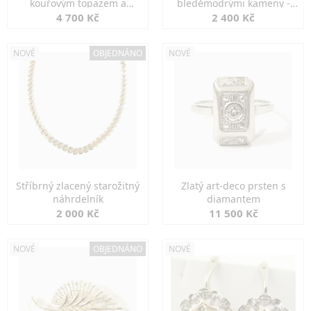
kouřovým topazem a
bleděmodrými kameny -
markazity
jemná elegance
4 700 Kč
2 400 Kč
NOVÉ
OBJEDNÁNO
NOVÉ
Stříbrný zlacený starožitný
Zlatý art-deco prsten s
náhrdelník
diamantem
2 000 Kč
11 500 Kč
NOVÉ
OBJEDNÁNO
NOVÉ