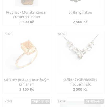
Prophet - Moriskentänzer,
Stříbrný flakon
Erasmus Grasser
3 500 Kč
2 500 Kč
NOVÉ
NOVÉ
Stříbrný prsten s oranžovým
Stříbrný náhrdelník s
kamenem
motivem listů
2 100 Kč
2 500 Kč
NOVÉ
OBJEDNÁNO
NOVÉ
OBJEDNÁNO