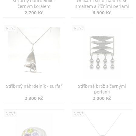
Stříbrný náhrdelník s
Unikátní stříbrná brož se
černým korálem
smaltem a říčními perlami
2 700 Kč
6 900 Kč
NOVÉ
NOVÉ
Stříbrný náhrdelník - surfař
Stříbrná brož s černými
perlami
2 300 Kč
2 000 Kč
NOVÉ
NOVÉ