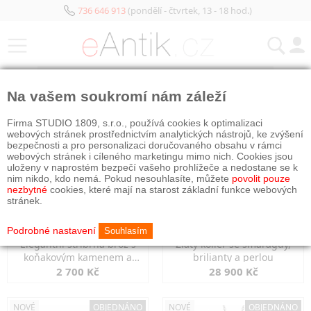
736 646 913
(pondělí - čtvrtek, 13 - 18 hod.)
KATEGORIE
Na vašem soukromí nám záleží
NOVÉ
OBJEDNÁNO
NOVÉ
OBJEDNÁNO
Firma STUDIO 1809, s.r.o., používá cookies k optimalizaci
webových stránek prostřednictvím analytických nástrojů, ke zvýšení
bezpečnosti a pro personalizaci doručovaného obsahu v rámci
webových stránek i cíleného marketingu mimo nich. Cookies jsou
uloženy v naprostém bezpečí vašeho prohlížeče a nedostane se k
nim nikdo, kdo nemá. Pokud nesouhlasíte, můžete
povolit pouze
nezbytné
cookies, které mají na starost základní funkce webových
stránek.
Podrobné nastavení
Souhlasím
Elegantní stříbrná brož s
Zlatý kolier se smaragdy,
koňakovým kamenem a
brilianty a perlou
markazity
2 700 Kč
28 900 Kč
NOVÉ
OBJEDNÁNO
NOVÉ
OBJEDNÁNO