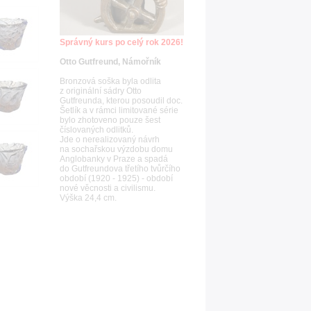
Správný kurs po celý rok 2026!
Otto Gutfreund, Námořník
Bronzová soška byla odlita
z originální sádry Otto
Gutfreunda, kterou posoudil doc.
Šetlík a v rámci limitované série
bylo zhotoveno pouze šest
číslovaných odlitků.
Jde o nerealizovaný návrh
na sochařskou výzdobu domu
Anglobanky v Praze a spadá
do Gutfreundova třetího tvůrčího
období (1920 - 1925) - období
nové věcnosti a civilismu.
Výška 24,4 cm.