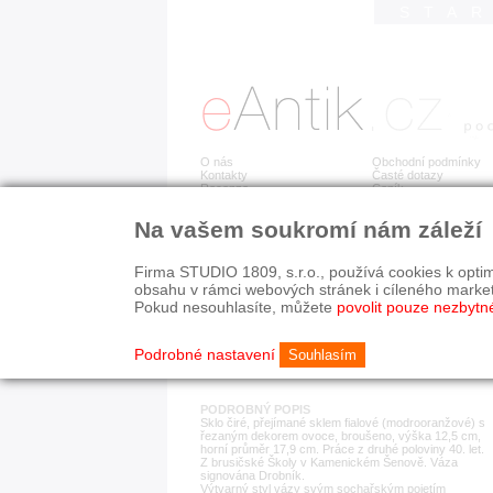
STA
O nás
Obchodní podmínky
Kontakty
Časté dotazy
Recenze
Ceník
Na vašem soukromí nám záleží
Detail položky
č. 181 880
A. 
Firma STUDIO 1809, s.r.o., používá cookies k optim
obsahu v rámci webových stránek i cíleného marke
Pokud nesouhlasíte, můžete
povolit pouze nezbytn
KATEGORIE
HISTORICKÉ OBDOB
sklo
od r. 1940
Podrobné nastavení
Souhlasím
PODROBNÝ POPIS
Sklo čiré, přejímané sklem fialové (modrooranžové) s
řezaným dekorem ovoce, broušeno, výška 12,5 cm,
horní průměr 17,9 cm. Práce z druhé poloviny 40. let.
Z brusičské Školy v Kamenickém Šenově. Váza
signována Drobník.
Výtvarný styl vázy svým sochařským pojetím