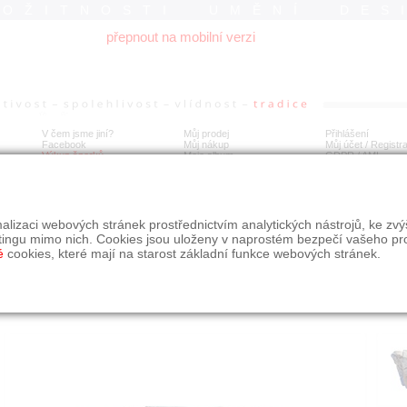
ROŽITNOSTI UMĚNÍ DES
přepnout na mobilní verzi
V čem jsme jiní?
Můj prodej
Přihlášení
Facebook
Můj nákup
Můj účet / Registr
Výkup šperků
Moje album
GDPR
/
AML
Drobník, Váza
alizaci webových stránek prostřednictvím analytických nástrojů, ke zv
tingu mimo nich. Cookies jsou uloženy v naprostém bezpečí vašeho pr
é
cookies, které mají na starost základní funkce webových stránek.
Í
MÍSTO EXPEDICE
Počet návštěv: 267
poslat příteli
Obchod eAntik, Kostelní 14,
uložit do alba
Praha 7
dotaz na prodejce