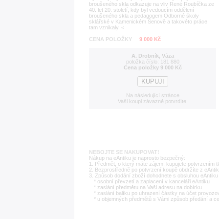
broušeného skla odkazuje na vliv René Roubíčka ze
40. let 20. století, kdy byl vedoucím oddělení
broušeného skla a pedagogem Odborné školy
sklářské v Kamenickém Šenově a takovéto práce
tam vznikaly. <
CENA POLOŽKY
9 000 Kč
A. Drobník, Váza
položka číslo: 181 880
Cena položky 9 000 Kč
Na následující stránce
Vaši koupi závazně potvrdíte.
NEBOJTE SE NAKUPOVAT!
Nákup na eAntiku je naprosto bezpečný:
1. Předmět, o který máte zájem, kupujete potvrzením t
2. Bezprostředně po potvrzení koupě obdržíte z eAntik
3. Způsob dodání zboží dohodnete s obsluhou eAntiku 
* osobní převzetí a zaplacení v kanceláři eAntiku
* zaslání předmětu na Vaši adresu na dobírku
* zaslání balíku po uhrazení částky na účet provozo
* u objemných předmětů s Vámi způsob předání a c