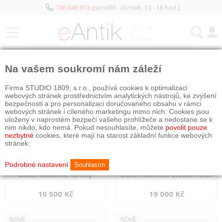
736 646 913
(pondělí - čtvrtek, 13 - 18 hod.)
KATEGORIE
Na vašem soukromí nám záleží
NOVÉ
NOVÉ
Firma STUDIO 1809, s.r.o., používá cookies k optimalizaci
webových stránek prostřednictvím analytických nástrojů, ke zvýšení
bezpečnosti a pro personalizaci doručovaného obsahu v rámci
webových stránek i cíleného marketingu mimo nich. Cookies jsou
uloženy v naprostém bezpečí vašeho prohlížeče a nedostane se k
nim nikdo, kdo nemá. Pokud nesouhlasíte, můžete
povolit pouze
nezbytné
cookies, které mají na starost základní funkce webových
stránek.
Podrobné nastavení
Souhlasím
Zlaté náušnice kuličky
Zlaté náušnice biedermeier
10 500 Kč
19 000 Kč
NOVÉ
NOVÉ