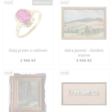
NOVÉ
OBJEDNÁNO
NOVÉ
Zlatý prsten s rubínem
Mára Jaromír - Zvlněná
krajina
2 900 Kč
3 000 Kč
NOVÉ
NOVÉ