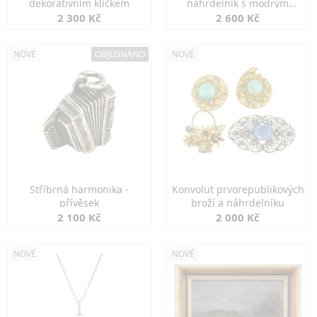
dekorativním klíčkem
náhrdelník s modrým
spinelem
2 300 Kč
2 600 Kč
NOVÉ
OBJEDNÁNO
NOVÉ
Stříbrná harmonika -
Konvolut prvorepublikových
přívěsek
broží a náhrdelníku
2 100 Kč
2 000 Kč
NOVÉ
NOVÉ