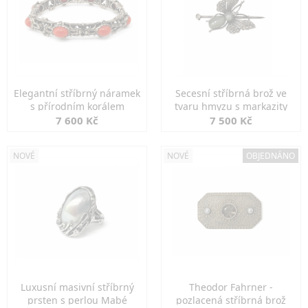
Elegantní stříbrný náramek
Secesní stříbrná brož ve
s přírodním korálem
tvaru hmyzu s markazity
7 600 Kč
7 500 Kč
NOVÉ
NOVÉ
OBJEDNÁNO
Luxusní masivní stříbrný
Theodor Fahrner -
prsten s perlou Mabé
pozlacená stříbrná brož