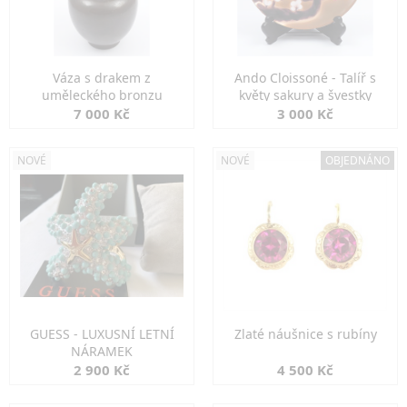
Váza s drakem z
Ando Cloissoné - Talíř s
uměleckého bronzu
květy sakury a švestky
7 000 Kč
3 000 Kč
NOVÉ
NOVÉ
OBJEDNÁNO
GUESS - LUXUSNÍ LETNÍ
Zlaté náušnice s rubíny
NÁRAMEK
2 900 Kč
4 500 Kč