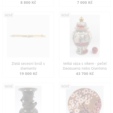
8 800 Kč
7 000 Kč
NOVÉ
NOVÉ
Zlatá secesní brož s
Velká váza s víkem - pečeť
diamanty
Daoguang nebo Qianlong
19 000 Kč
43 700 Kč
NOVÉ
NOVÉ