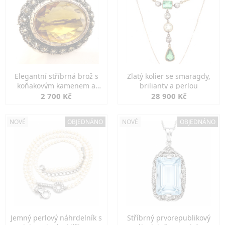
Elegantní stříbrná brož s
Zlatý kolier se smaragdy,
koňakovým kamenem a
brilianty a perlou
markazity
2 700 Kč
28 900 Kč
NOVÉ
OBJEDNÁNO
NOVÉ
OBJEDNÁNO
Jemný perlový náhrdelník s
Stříbrný prvorepublikový