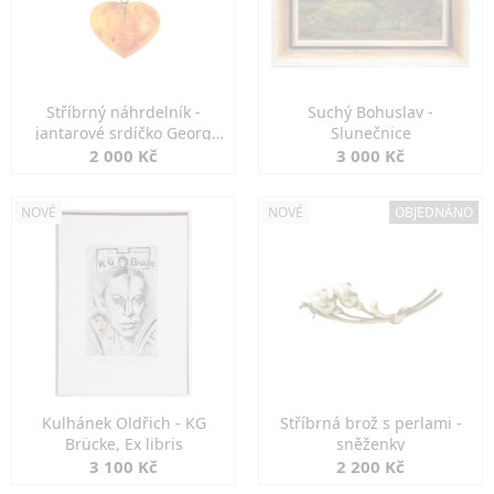
Stříbrný náhrdelník -
Suchý Bohuslav -
jantarové srdíčko Georg
Slunečnice
Kramer
2 000 Kč
3 000 Kč
NOVÉ
NOVÉ
OBJEDNÁNO
Kulhánek Oldřich - KG
Stříbrná brož s perlami -
Brücke, Ex libris
sněženky
3 100 Kč
2 200 Kč