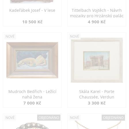
Kadeřábek Josef - V lese
Tittelbach Vojtěch - Návrh
mozaiky pro Hrzánský palác
10 500 Kč
4 900 Kč
NOVÉ
NOVÉ
Mudroch Bedřich - Ležící
Skála Karel - Porte
nahá žena
Chaussée, Verdun
7 000 Kč
3 300 Kč
NOVÉ
OBJEDNÁNO
NOVÉ
OBJEDNÁNO