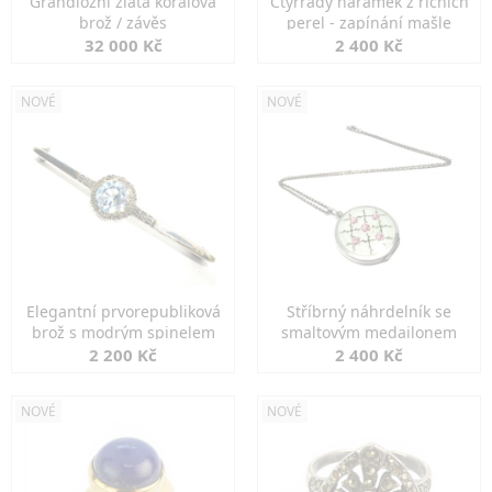
Grandiozní zlatá korálová
Čtyřřadý náramek z říčních
brož / závěs
perel - zapínání mašle
32 000 Kč
2 400 Kč
NOVÉ
NOVÉ
Elegantní prvorepubliková
Stříbrný náhrdelník se
brož s modrým spinelem
smaltovým medailonem
2 200 Kč
2 400 Kč
NOVÉ
NOVÉ