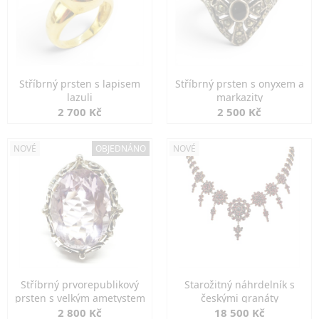
Stříbrný prsten s lapisem
Stříbrný prsten s onyxem a
lazuli
markazity
2 700 Kč
2 500 Kč
NOVÉ
OBJEDNÁNO
NOVÉ
Stříbrný prvorepublikový
Starožitný náhrdelník s
prsten s velkým ametystem
českými granáty
2 800 Kč
18 500 Kč