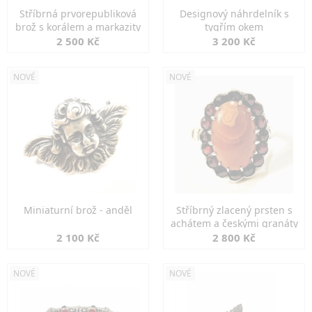
Stříbrná prvorepubliková
Designový náhrdelník s
brož s korálem a markazity
tygřím okem
2 500 Kč
3 200 Kč
NOVÉ
NOVÉ
Miniaturní brož - anděl
Stříbrný zlacený prsten s
achátem a českými granáty
2 100 Kč
2 800 Kč
NOVÉ
NOVÉ